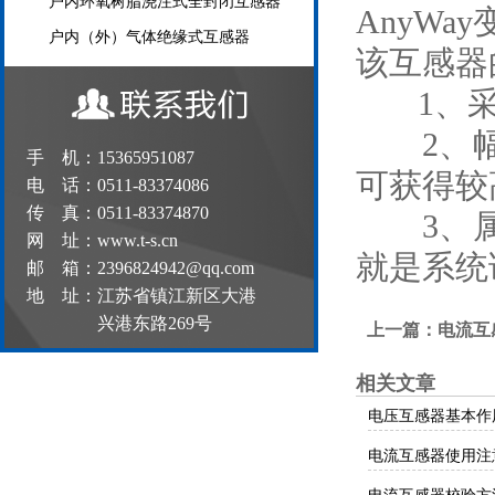
户内环氧树脂浇注式全封闭互感器
AnyW
户内（外）气体绝缘式互感器
该互感器
1、采
2、幅
手 机：15365951087
可获得较
电 话：0511-83374086
传 真：0511-83374870
3、属
网 址：www.t-s.cn
就是系统
邮 箱：2396824942@qq.com
地 址：江苏省镇江新区大港
兴港东路269号
上一篇：
电流互
相关文章
电压互感器基本作
电流互感器使用注